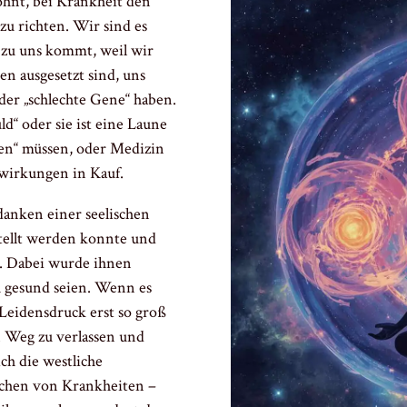
ohnt, bei Krankheit den
zu richten. Wir sind es
 zu uns kommt, weil wir
en ausgesetzt sind, uns
der „schlechte Gene“ haben.
ld“ oder sie ist eine Laune
fen“ müssen, oder Medizin
irkungen in Kauf.
danken einer seelischen
stellt werden konnte und
n. Dabei wurde ihnen
h gesund seien. Wenn es
 Leidensdruck erst so groß
n Weg zu verlassen und
ch die westliche
sachen von Krankheiten –