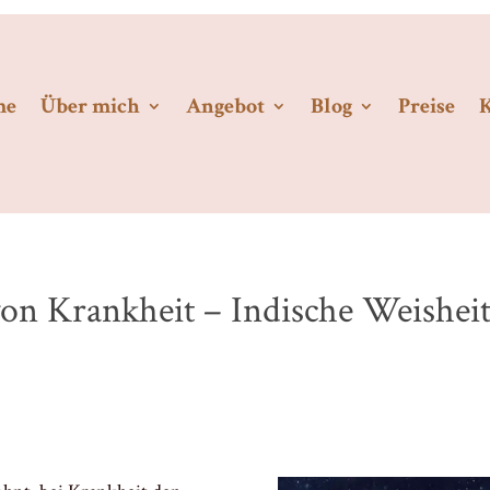
me
Über mich
Angebot
Blog
Preise
von Krankheit – Indische Weishei